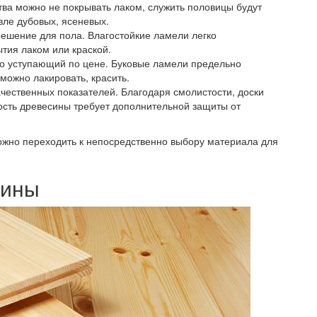
тва можно не покрывать лаком, служить половицы будут
вле дубовых, ясеневых.
решение для пола. Влагостойкие ламели легко
тия лаком или краской.
но уступающий по цене. Буковые ламели предельно
можно лакировать, красить.
ественных показателей. Благодаря смолистости, доски
ость древесины требует дополнительной защиты от
ожно переходить к непосредственно выбору материала для
сины