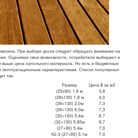
ревесина. При выборе досок следует обращать внимание на
ками. Оценивая свои возможности, потребители выбирают и
м выше цена напольного материала. Но есть и бюджетные
и эксплуатационным характеристикам. Список популярных
ит так:
Размер
Цена $ за м2
(25х90) 1,8 м
3,8
(28х130) 1,8 м
4,0
(28×130) 2,0м
7,3
(28×130) 6,0м
7,3
(32×100) 5,4м
8,7
(32×130) 5,85м
8,7
(27×90) 5,4м
7,0
К2-3 (27×90) 5,1м
7,0