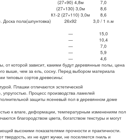
(27×90) 4,8м
7,0
(27×130) 3,0м
8,6
К1-2 (27×110) 3,0м
8,6
 Доска пола(шпунтовка)
26х92
3,0 / 1 п.м
—
15,0
—
10,4
—
7,0
—
5,9
—
4,6
ны, от которой зависит, какими будут деревянные полы, цена
го выше, чем за ель, сосну. Перед выбором материала
ми типовых сортов древесины:
турой. Плашки отличаются эстетической
, упругостью. Процесс производства ламелей
ополнительной защиты ясеневый пол в деревянном доме
стью к влаге, деформации, температурным изменениям пол
аются благородством цвета, богатством текстуры и могут
.
ающий высокими показателями прочности и практичности.
 твердость, их не едят жучки, не поселяется гниль и