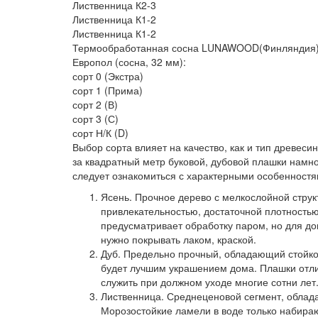
Лиственница К2-3
Лиственница К1-2
Лиственница К1-2
Термообработанная сосна LUNAWOOD(Финляндия).
Европол (сосна, 32 мм):
сорт 0 (Экстра)
сорт 1 (Прима)
сорт 2 (В)
сорт 3 (С)
сорт Н/К (D)
Выбор сорта влияет на качество, как и тип древеси
за квадратный метр буковой, дубовой плашки намно
следует ознакомиться с характерными особенностя
Ясень.
Прочное дерево с мелкослойной струк
привлекательностью, достаточной плотностью
предусматривает обработку паром, но для д
нужно покрывать лаком, краской.
Дуб.
Предельно прочный, обладающий стойко
будет лучшим украшением дома. Плашки отлич
служить при должном уходе многие сотни лет
Лиственница.
Среднеценовой сегмент, облад
Морозостойкие ламели в воде только набирают