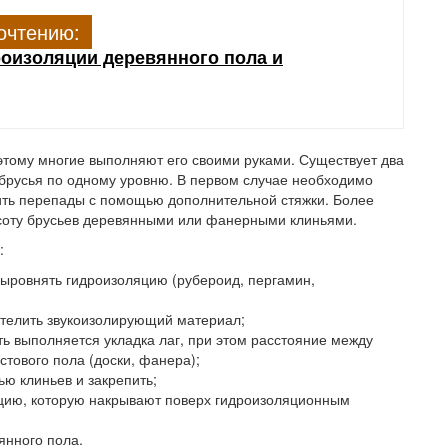
очтению:
оизоляции деревянного пола и
этому многие выполняют его своими руками. Существует два
брусья по одному уровню. В первом случае необходимо
ить перепады с помощью дополнительной стяжки. Более
соту брусьев деревянными или фанерными клиньями.
:
выровнять гидроизоляцию (рубероид, пергамин,
стелить звукоизолирующий материал;
ь выполняется укладка лаг, при этом расстояние между
стового пола (доски, фанера);
ью клиньев и закрепить;
цию, которую накрывают поверх гидроизоляционным
янного пола.