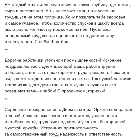
Не каждый отважится спуститься на такую глубину, где темно,
сыро и рискованно. А ты не только смог, но и успешно
трудишься на этом поприще. Хочу пожелать тебе здоровья,
и самое главное, чтобы количество спусков в шахту всегда
было равно количеству подъёмов из неё. Пусть ваш
неоценимый труд всегда оценивается по достоинству
и заслуженно. С днём Шахтёра!
**
Дорогие работники угольной промышленности! Искренне
поздравляю вас с Днем шахтера! Ваша работа трудна
и опасна, а польза от шахтерского труда громадна. Пока есть
вы, в доме каждого из нас тепло и светло. Так пускай частички
тепла из каждого дома греют вам душу, а лучики света —
освещают темные забои! С праздником, горняки!
**
Сердечные поздравления с Днем шахтера! Яркого солнца над
головой, безопасных спусков и подъемов, уверенности
и стабильности, трудовых подвигов и успехов, благородной
мужской дружбы. Искренняя признательность
за самоотверженный труд, надежность и ответственность.