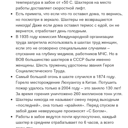
температура в забое от +50 С. Шахтеров на место
работы доставляет скоростной лифт.
Есть примета, что если что-то оставил дома, то вернись,
но посмотри в зеркало. Шахтеры не возвращаются
никогда! Даже если дома оставил термос с едой, он не
вернется, отработает день голодным.
В 1935 году комиссия Международной организации
труда запретила использовать в шахтах труд женщин,
если это не оговорено специальными случаями –
спускание на глубину медиков, работников МЧС. Но в
ВОВ большинство шахтеров в СССР были именно
женщины. Шесть тружениц удостоены звания Героя
Социалистического Труда.
Самый большой огонь в шахте случился в 1874 году.
Горело месторождение Люхуангоу в Китае. Потушить
пожар удалось только в 2004 году – это заняло 130 лет!
За время горения уничтожено 260 миллионов тонн угля.
Шахтеры никогда не называют смену перед выходным
«последней», она только «крайняя». Перед спуском в
забой даже неверующие произносят «С Богом».
Работы в забое ведутся почти круглосуточно, каждый
шахтер в среднем отрабатывает по 6 часов, а всего
смен три.