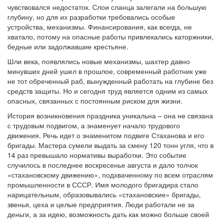
чувствовался недостаток. Слои сланца залегали на большую
глубину, но для их разработки требовались особые
устройства, механизмы. Финансирования, как всегда, не
хватало, потому на опасные работы привлекались каторжники,
бедные или задолжавшие крестьяне.
Шли века, появлялись новые механизмы, шахтер давно
минувших дней ушел в прошлое, современный работник уже
не тот обреченный раб, вынужденный работать на глубине без
средств защиты. Но и сегодня труд является одним из самых
опасных, связанных с постоянным риском для жизни.
История возникновения праздника уникальна – она не связана
с трудовым подвигом, а знаменует начало трудового
движения. Речь идет о знаменитом подвиге Стаханова и его
бригады. Мастера сумели выдать за смену 120 тонн угля, что в
14 раз превышало нормативы выработки. Это событие
случилось в последнее воскресенье августа и дало толчок
«стахановскому движению», подхваченному по всем отраслям
промышленности в СССР. Имя молодого бригадира стало
нарицательным, образовывались «стахановские» бригады,
звенья, цеха и целые предприятия. Люди работали не за
деньги, а за идею, возможность дать как можно больше своей