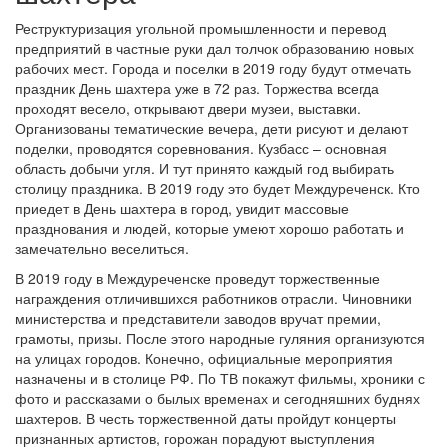
Реструктуризация угольной промышленности и перевод
предприятий в частные руки дал толчок образованию новых
рабочих мест. Города и поселки в 2019 году будут отмечать
праздник День шахтера уже в 72 раз. Торжества всегда
проходят весело, открывают двери музеи, выставки.
Организованы тематические вечера, дети рисуют и делают
поделки, проводятся соревнования. Кузбасс – основная
область добычи угля. И тут принято каждый год выбирать
столицу праздника. В 2019 году это будет Междуреченск. Кто
приедет в День шахтера в город, увидит массовые
празднования и людей, которые умеют хорошо работать и
замечательно веселиться.
В 2019 году в Междуреченске проведут торжественные
награждения отличившихся работников отрасли. Чиновники
министерства и представители заводов вручат премии,
грамоты, призы. После этого народные гуляния организуются
на улицах городов. Конечно, официальные мероприятия
назначены и в столице РФ. По ТВ покажут фильмы, хроники с
фото и рассказами о былых временах и сегодняшних буднях
шахтеров. В честь торжественной даты пройдут концерты
признанных артистов, горожан порадуют выступления