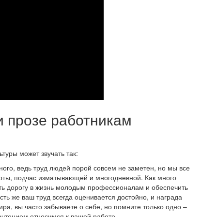
и прозе работникам
туры может звучать так:
ного, ведь труд людей порой совсем не заметен, но мы все
оты, подчас изматывающей и многодневной. Как много
ать дорогу в жизнь молодым профессионалам и обеспечить
усть же ваш труд всегда оценивается достойно, и награда
ра, вы часто забываете о себе, но помните только одно –
очтением относимся к вашей работе.