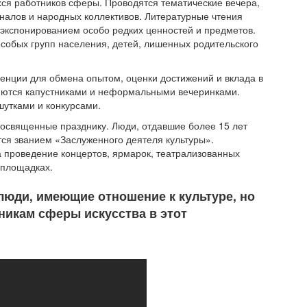
ся работников сферы. Проводятся тематические вечера,
налов и народных коллективов. Литературные чтения
 экспонированием особо редких ценностей и предметов.
особых групп населения, детей, лишенных родительского
енции для обмена опытом, оценки достижений и вклада в
яются капустниками и неформальными вечеринками.
шутками и конкурсами.
посвященные празднику. Люди, отдавшие более 15 лет
ся званием «Заслуженного деятеля культуры».
а проведение концертов, ярмарок, театрализованных
 площадках.
люди, имеющие отношение к культуре, но
никам сферы искусства в этот