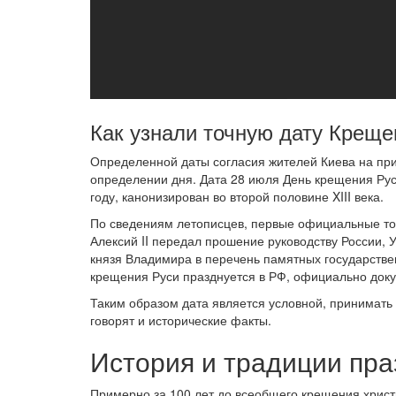
Как узнали точную дату Креще
Определенной даты согласия жителей Киева на при
определении дня. Дата 28 июля День крещения Руси
году, канонизирован во второй половине XIII века.
По сведениям летописцев, первые официальные тор
Алексий II передал прошение руководству России, 
князя Владимира в перечень памятных государствен
крещения Руси празднуется в РФ, официально доку
Таким образом дата является условной, принимать 
говорят и исторические факты.
История и традиции пра
Примерно за 100 лет до всеобщего крещения христ