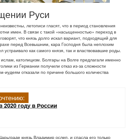
щении Руси
неизвестны, летописи гласят, что в период становления
отни имен. В связи с такой «насыщенностью» переход в
оворят, что князь долго искал вариант, подходящий для
страхе перед Всевышним, кара Господня была неплохим
 устраивало как самого князя, так и властвовавшие роды.
 ислам, католицизм. Болгары на Волге предлагали именно
толики из Германии получили отказ из-за сложности
ам-иудеям отказали по причине большого количества
очтению:
в 2020 году в России
Царьграде князь Владимир ослеп, и спасла его только