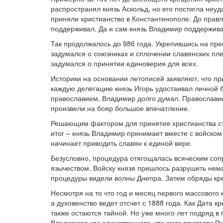
распространял князь Аскольд, но его постигла неуд
приняли христианство в Константинополе. До правл
поддерживал. Да и сам князь Владимир поддержива
Так продолжалось до 986 года. Укрепившись на пре
задумался о союзниках и сплочении славянских пле
задумался о принятии единоверия для всех.
Историки на основании летописей заявляют, что п
каждую делегацию князь Игорь удостаивал личной
православием, Владимир долго думал. Православие
произвели на бояр большое впечатление.
Решающим фактором для принятия христианства ста
итог – князь Владимир принимает вместе с войском
начинает приводить славян к единой вере.
Безусловно, процедура отягощалась всяческим соп
язычеством. Войску князя пришлось разрушить нем
процедуры видели волны Днепра. Затем обряды кр
Несмотря на то что год и месяц первого массового 
а духовенство ведет отсчет с 1888 года. Как Дата
также остаются тайной. Но уже много лет подряд 
Владимира как единственного, кто смог привести Ру