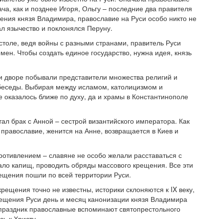
ача, как и позднее Игоря, Ольгу – последние два правителя
ения князя Владимира, православие на Руси особо никто не
л язычество и поклонялся Перуну.
столе, ведя войны с разными странами, правитель Руси
мен. Чтобы создать единое государство, нужна идея, князь
ри дворе побывали представители множества религий и
 беседы. Выбирая между исламом, католицизмом и
 оказалось ближе по духу, да и храмы в Константинополе
л брак с Анной – сестрой византийского императора. Как
 православие, женится на Анне, возвращается в Киев и
ротивлением – славяне не особо желали расставаться с
ало капищ, проводить обряды массового крещения. Все эти
ещения пошли по всей территории Руси.
крещения точно не известны, историки склоняются к IX веку,
 крещения Руси день и месяц канонизации князя Владимира
в праздник православные вспоминают святопрестольного
сь к Христу.