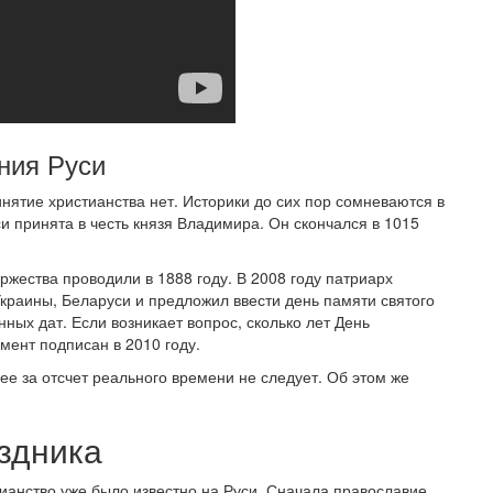
ния Руси
нятие христианства нет. Историки до сих пор сомневаются в
 принята в честь князя Владимира. Он скончался в 1015
жества проводили в 1888 году. В 2008 году патриарх
Украины, Беларуси и предложил ввести день памяти святого
ных дат. Если возникает вопрос, сколько лет День
мент подписан в 2010 году.
ее за отсчет реального времени не следует. Об этом же
здника
ианство уже было известно на Руси. Сначала православие