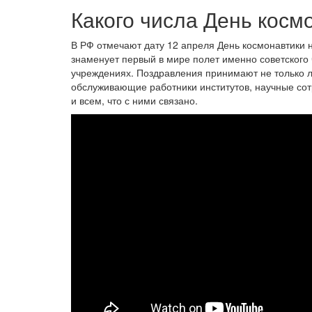
Какого числа День косм
В РФ отмечают дату 12 апреля День космонавтики н
знаменует первый в мире полет именно советского
учреждениях. Поздравления принимают не только ле
обслуживающие работники институтов, научные сот
и всем, что с ними связано.