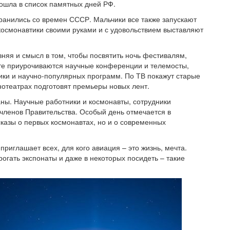
вошла в список памятных дней РФ.
хранились со времен СССР. Мальчики все также запускают
космонавтики своими руками и с удовольствием выставляют
няя и смысл в том, чтобы посвятить ночь фестивалям,
дате приурочиваются научные конференции и телемосты,
ники и научно-популярных программ. По ТВ покажут старые
нотеатрах подготовят премьеры новых лент.
аны. Научные работники и космонавты, сотрудники
 членов Правительства. Особый день отмечается в
казы о первых космонавтах, но и о современных
риглашает всех, для кого авиация – это жизнь, мечта.
рогать экспонаты и даже в некоторых посидеть – такие