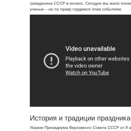
гражданина СССР в космос. Сегодня мы мало поним
ученые – но по праву гордимся этим событием.
История и традиции праздника
Указом Президиума Верховного Совета СССР от 9 а