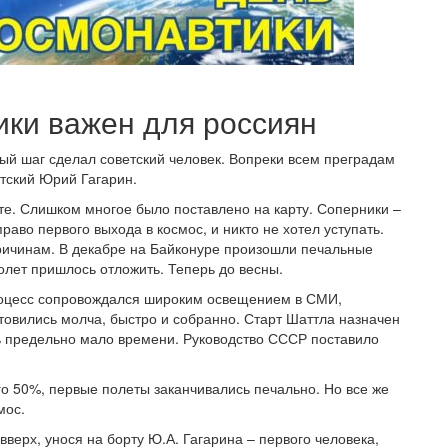
ики важен для россиян
вый шаг сделал советский человек. Вопреки всем преградам
етский Юрий Гагарин.
те. Слишком многое было поставлено на карту. Соперники –
аво первого выхода в космос, и никто не хотел уступать.
ричинам. В декабре на Байконуре произошли печальные
полет пришлось отложить. Теперь до весны.
процесс сопровождался широким освещением в СМИ,
овились молча, быстро и собранно. Старт Шаттла назначен
сь предельно мало времени. Руководство СССР поставило
о 50%, первые полеты заканчивались печально. Но все же
мос.
вверх, унося на борту Ю.А. Гагарина – первого человека,