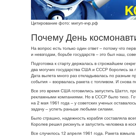
Цитирование фото: мигуп-кчр.рф
Почему День космонавт
На вопрос есть только один ответ – потому что пер
и невзгодам, борьбе государств – это был наш, сов
Подготовка к старту держалась в строжайшем секре
два могучих государства США и СССР боролись за пр
Дата вылета много раз откладывалась по разным п
события – взорвалась ракета с топливом. И снова 
Все это время США готовились запустить Шаттл, 
рекламными компаниями. Но в СССР было тихо. Гот
на 2 мая 1961 года – у советских ученых оставало
задачу – успеть раньше любыми силами.
Было страшно, надежность корабля составляла всег
Королев решил рискнуть и запустить человека в кос
Все случилось 12 апреля 1961 года. Ракета взмыла 