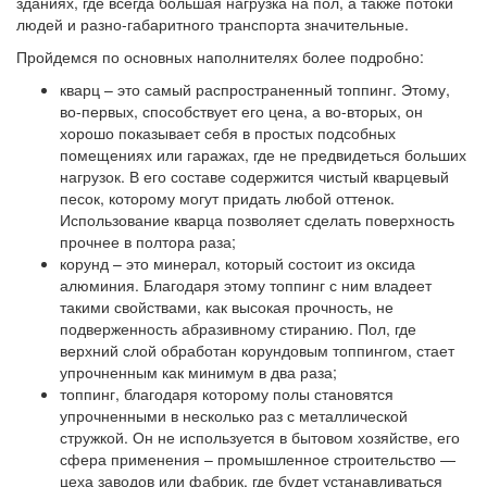
зданиях, где всегда большая нагрузка на пол, а также потоки
людей и разно-габаритного транспорта значительные.
Пройдемся по основных наполнителях более подробно:
кварц
– это самый распространенный топпинг. Этому,
во-первых, способствует его цена, а во-вторых, он
хорошо показывает себя в простых подсобных
помещениях или гаражах, где не предвидеться больших
нагрузок. В его составе содержится чистый кварцевый
песок, которому могут придать любой оттенок.
Использование кварца позволяет сделать поверхность
прочнее в полтора раза;
корунд
– это минерал, который состоит из оксида
алюминия. Благодаря этому топпинг с ним владеет
такими свойствами, как высокая прочность, не
подверженность абразивному стиранию. Пол, где
верхний слой обработан корундовым топпингом, стает
упрочненным как минимум в два раза;
топпинг
, благодаря которому полы становятся
упрочненными в несколько раз с металлической
стружкой. Он не используется в бытовом хозяйстве, его
сфера применения – промышленное строительство —
цеха заводов или фабрик, где будет устанавливаться