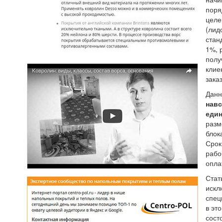
поря
целе
(лид
стан
1%, 
полу
клие
зака
Данн
навс
един
разм
блок
Срок
рабо
опла
Стат
искл
спец
в эт
сост