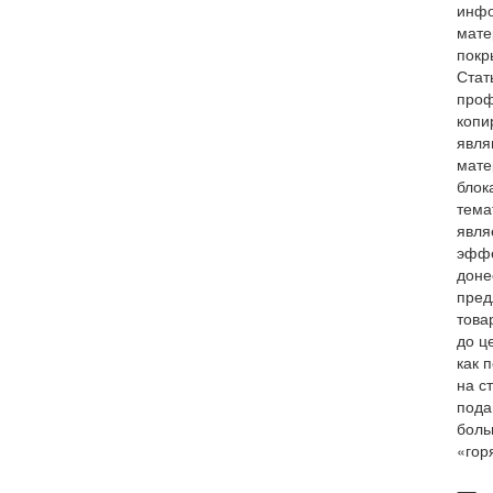
инф
мате
покр
Стат
про
копи
явля
мате
блок
тема
явля
эффе
доне
пред
това
до ц
как 
на с
под
боль
«гор