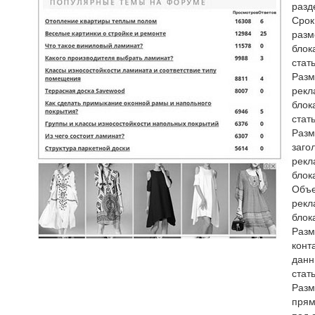
разд
Срок
раз
блок
стат
Раз
рекл
блок
стат
Разм
заго
рекл
блок
Объ
рекл
блок
Раз
конт
данн
стат
Раз
прям