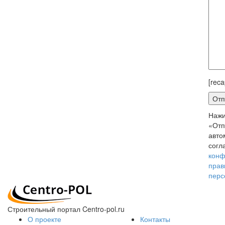
[reca
Нажи
«Отп
авто
согл
конф
прав
перс
Строительный портал Centro-pol.ru
О проекте
Контакты