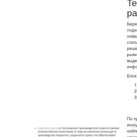
Те
р
Бере
подх
нова
стат
реше
разм
выд
инфо
Блок
По п
исхо
набл
начи